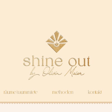
räume/raummiete
methoden
kontakt