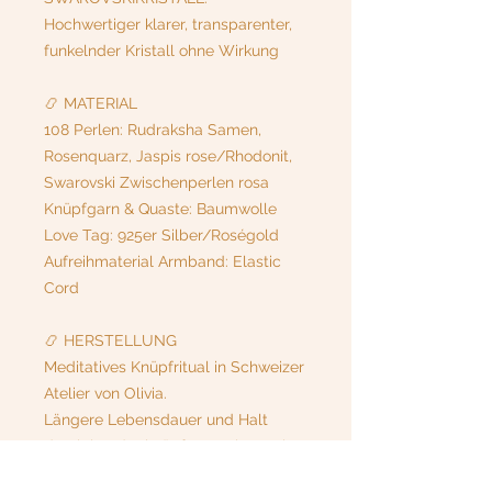
Hochwertiger klarer, transparenter,
funkelnder Kristall ohne Wirkung
📿 MATERIAL
108 Perlen: Rudraksha Samen,
Rosenquarz, Jaspis rose/Rhodonit,
Swarovski Zwischenperlen rosa
Knüpfgarn & Quaste: Baumwolle
Love Tag: 925er Silber/Roségold
Aufreihmaterial Armband: Elastic
Cord
📿 HERSTELLUNG
Meditatives Knüpfritual in Schweizer
Atelier von Olivia.
Längere Lebensdauer und Halt
durch handgeknüpfte Machart mit
hochwertigem Baumwollgarn